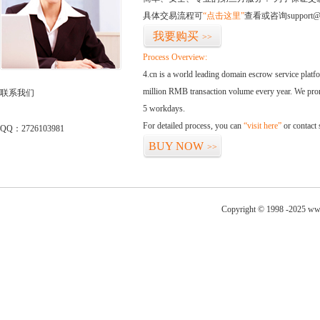
具体交易流程可
“点击这里”
查看或咨询support@
我要购买
>>
Process Overview:
4.cn is a world leading domain escrow service plat
million RMB transaction volume every year. We promi
联系我们
5 workdays.
For detailed process, you can
“visit here”
or contact
QQ：2726103981
BUY NOW
>>
Copyright © 1998 -2025 www