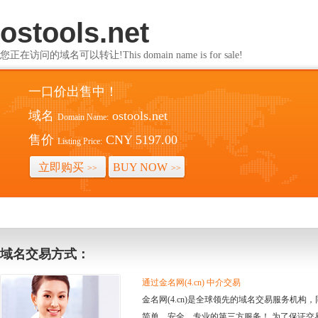
ostools.net
您正在访问的域名可以转让!This domain name is for sale!
一口价出售中！
域名
ostools.net
Domain Name:
售价
CNY 5197.00
Listing Price:
立即购买
BUY NOW
>>
>>
域名交易方式：
通过金名网(4.cn) 中介交易
金名网(4.cn)是全球领先的域名交易服务机
简单、安全、专业的第三方服务！ 为了保证交